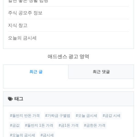
알면 좋은 생활 법령
주식 공모주 정보
지식 창고
오늘의 금시세
애드센스 광고 영역
최근 글
최근 댓글
최
근
태그
글
#돌반지 반돈 가격
#가짜금 구별법
#오늘 금시세
#금값 시세
#금값
#돌반지 1돈 가격
#금1돈 가격
#금한돈 가격
#오늘의 금시세
#금시세