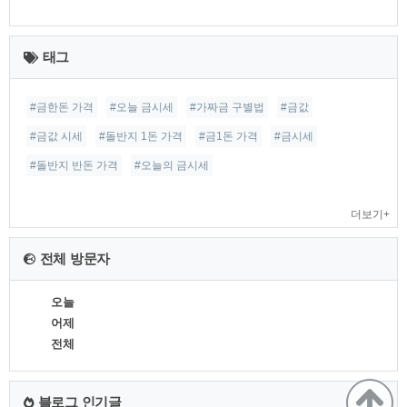
최
근
태그
글
#금한돈 가격
#오늘 금시세
#가짜금 구별법
#금값
#금값 시세
#돌반지 1돈 가격
#금1돈 가격
#금시세
#돌반지 반돈 가격
#오늘의 금시세
더보기+
전체 방문자
오늘
어제
전체
블로그 인기글