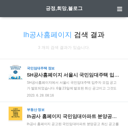
긍정,희망,블로그
lh공사홈페이지
검색 결과
3 개의 검색 결과가 있습니다.
국민임대주택 정보
SH공사홈페이지 서울시 국민임대주택 입주자 모집공고 (23년 6월 23일 최신)
SH공사홈페이지에서 서울시 국민임대주택 입주자 모집 공고
가 발표되었습니다. 6월 23일에 발표된 최신 공고이고 그것도
아주 귀한 서울시 국민임대주택 입주자 모집 공고입니다. 요즘
2023. 6. 28. 08:16
같이 전세사기 등으로 위험한 시대에 국민임대주택 입주하면
보증금 걱정 없이 거주가 가능하니 꼭 정독하시고 신청하세요.
부동산 정보
신청은 무료, 아무런 불이익 없습니다. 25평 강남아파트를 월
lh공사 홈페이지 국민임대아파트 분양공고 신청방법 6월 12일 최신
15만원에 최대 30년 거주할 수 있는 기회 2023년 SH공사 국민
임대주택 모집공고 절대로 놓치지 마세요. SH공사 홈페이지에
lh공사 홈페이지 공고된 국민임대아파트 분양공고 최신 공고를