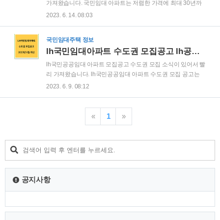
서 보러 가기 오늘부터 시작되는 만나이 헷갈리시죠? 만나이 계
가져왔습니다. 국민임대 아파트는 저렴한 가격에 최대 30년까
산기 계산법 달라지는 것들 총정리 보러 가기 국민임대주택 모
지 거주가 가능하니 요즘같이 전세등이 불안한 시기에 좋은 대
2023. 6. 14. 08:03
집방법 안내 이번 입주자 모집은 공개모집의 방법으로 진행되
안이 될 수 있습니다. 국민임대 아파트 신청 자격 및 방법까지
며, 인터넷 또는 모바일을 통한 신청이 원칙입니다...
정리하였으니 해당 지역에 청약하지 않으시더라도 꼭 읽어 보
국민임대주택 정보
시고 도움이 되시길 바랍니다. 국민임대아파트 신청자격 입주
lh국민임대아파트 수도권 모집공고 lh공사홈페이지 23년 6월 최신
자 모집공고일(2023.6.12.) 현재 인천시에 (혹은 입주자 모집을
하는 시 군에 거주) 주민등록이 등재 된 성년자인 무주택세대구
lh국민공공임대 아파트 모집공고 수도권 모집 소식이 있어서 빨
성원으로 서 아래의 소득, 자산보유 기준, 기타 법에 정한 요건
리 가져왔습니다. lh국민공공임대 아파트 수도권 모집 공고는
을 충족 및 입주자격제한(불법양도·전대)에 해 당하지 않는 자 ■
잘 나오지 않는 귀한 공고이니 내용 잘 확인하셔서 요즘 같이 어
2023. 6. 9. 08:12
성년자 신청자는 민법상 성년자(만19세)이어야 하나 단 아래의
수선한 시기에 저렴한 가격에 안전된 주거 환경을 이루시기 바
경우 세대주인 미성년자도 신청가능..
라는 바입니다. 각 단지별로 청약 마감일등이 상이하니 빨리 확
인하시기 바랍니다. 내용 상세히 정리하여 놓았습니다. 2023 lh
«
1
»
국민임대아파트 수도권 모집공고 확인 하기 2023 lh수도권 국
민공공임대 아파트 모집공고 인천논현2단지 국민임대 남양주
호평23단지 국민임대 문산선유2단지 국민임대 수원시 지역 행
복주택 인천 북서권 국민임대 인천 남동구 국민임대 부천시 행
복주택 오산세교2 21단지 국민임대 안성금화 국민임대 의정부
시 국민임대 파주시 국민임대 가평군,구리시,남양..
공지사항