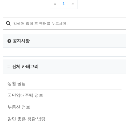
적금하면 최대 5천만 원의 목돈을 마련할 수 있는 '청년도약계
«
1
»
좌'의 누적 가입자 수가 30만 명을 넘어섰다고 합니다.. 금융위
원회는 20일 오후 2시까지 청년도약계좌 누적 가입 신청자 수
가 30만 7천만 명으로 집계됐다고 밝혔습니다. 금융위원회 청
년도야계좌 보도자료 확인하러 가기 국가에서 지원하는 서민금
융지원 가계지원 내용 확인 하러 가기 청년도약계좌 가입 조건
가입 대상 (나이 제한) : 만 19세..
공지사항
전체 카테고리
생활 꿀팁
국민임대주택 정보
부동산 정보
알면 좋은 생활 법령