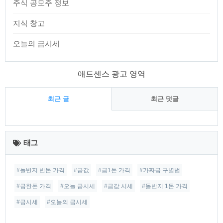
주식 공모주 정보
지식 창고
오늘의 금시세
애드센스 광고 영역
최근 글
최근 댓글
최
근
태그
글
#돌반지 반돈 가격
#금값
#금1돈 가격
#가짜금 구별법
#금한돈 가격
#오늘 금시세
#금값 시세
#돌반지 1돈 가격
#금시세
#오늘의 금시세