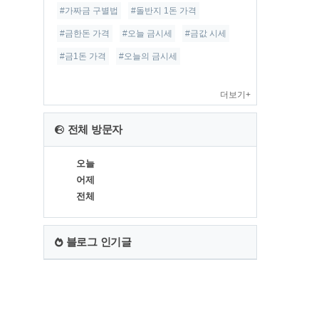
#가짜금 구별법
#돌반지 1돈 가격
#금한돈 가격
#오늘 금시세
#금값 시세
#금1돈 가격
#오늘의 금시세
더보기+
전체 방문자
오늘
어제
전체
블로그 인기글