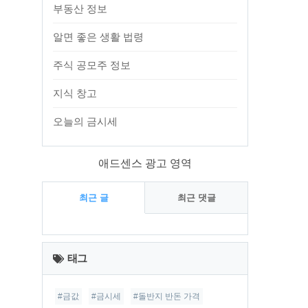
부동산 정보
알면 좋은 생활 법령
주식 공모주 정보
지식 창고
오늘의 금시세
애드센스 광고 영역
최근 글
최근 댓글
최
근
태그
글
#금값
#금시세
#돌반지 반돈 가격