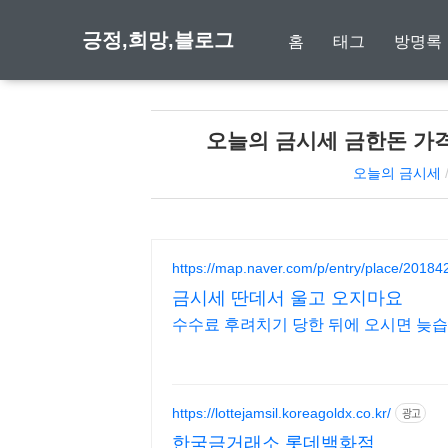
긍정,희망,블로그
홈
태그
방명록
오늘의 금시세 금한돈 가격
오늘의 금시세
https://map.naver.com/p/entry/place/2018
금시세 딴데서 울고 오지마요
수수료 후려치기 당한 뒤에 오시면 늦습
https://lottejamsil.koreagoldx.co.kr/
광고
한국금거래소 롯데백화점