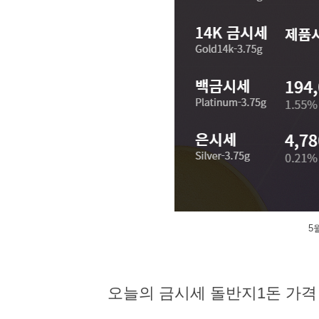
5
오늘의 금시세 돌반지1돈 가격