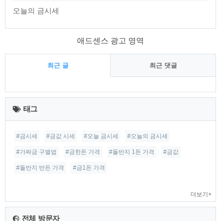
오늘의 금시세
애드센스 광고 영역
최근 글
최근 댓글
최
근
태그
글
#금시세
#금값 시세
#오늘 금시세
#오늘의 금시세
#가짜금 구별법
#금한돈 가격
#돌반지 1돈 가격
#금값
#돌반지 반돈 가격
#금1돈 가격
더보기+
전체 방문자