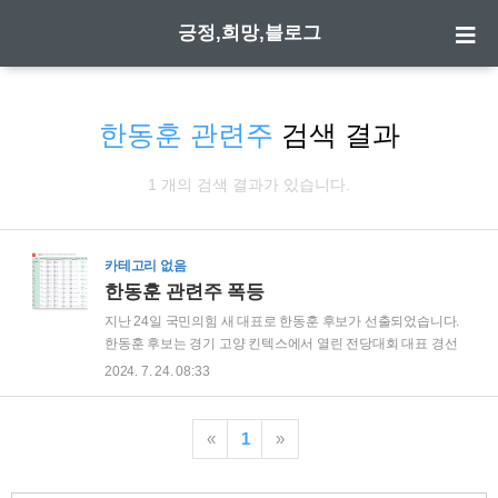
긍정,희망,블로그
한동훈 관련주
검색 결과
1 개의 검색 결과가 있습니다.
카테고리 없음
한동훈 관련주 폭등
지난 24일 국민의힘 새 대표로 한동훈 후보가 선출되었습니다.
한동훈 후보는 경기 고양 킨텍스에서 열린 전당대회 대표 경선
에서 당원 투표와 일반 국민 여론조사를 합산한 결과, 과반인
2024. 7. 24. 08:33
62.8%를 득표하며 결선투표 없이 승리를 확정지었습니다. 이번
선출로 한동훈 후보는 당 내외에서의 강한 영향력을 입증하였
으며, 당의 향후 방향성과 정책적 기조에 대한 기대감이 높아지
«
1
»
고 있습니다. 한동훈 후보는 검사 출신으로, 그동안의 법조계
경력과 함께 정치적 행보에서도 주목받아 왔습니다. 그의 선출