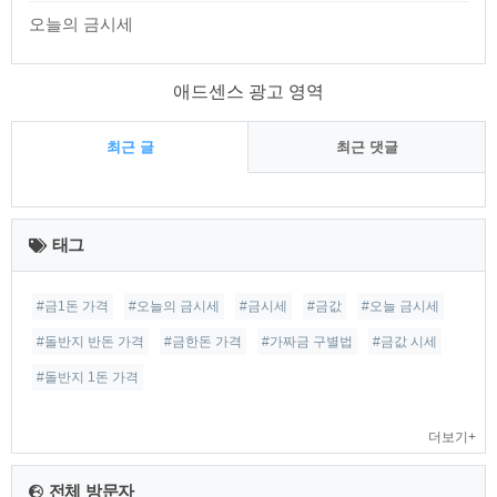
오늘의 금시세
애드센스 광고 영역
최근 글
최근 댓글
최
근
태그
글
#금1돈 가격
#오늘의 금시세
#금시세
#금값
#오늘 금시세
#돌반지 반돈 가격
#금한돈 가격
#가짜금 구별법
#금값 시세
#돌반지 1돈 가격
더보기+
전체 방문자