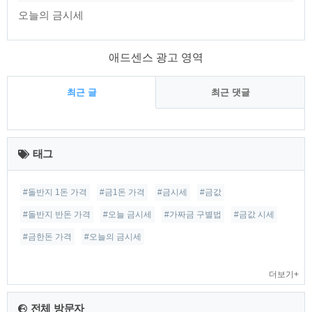
오늘의 금시세
애드센스 광고 영역
최근 글
최근 댓글
최
근
태그
글
#돌반지 1돈 가격
#금1돈 가격
#금시세
#금값
#돌반지 반돈 가격
#오늘 금시세
#가짜금 구별법
#금값 시세
#금한돈 가격
#오늘의 금시세
더보기+
전체 방문자