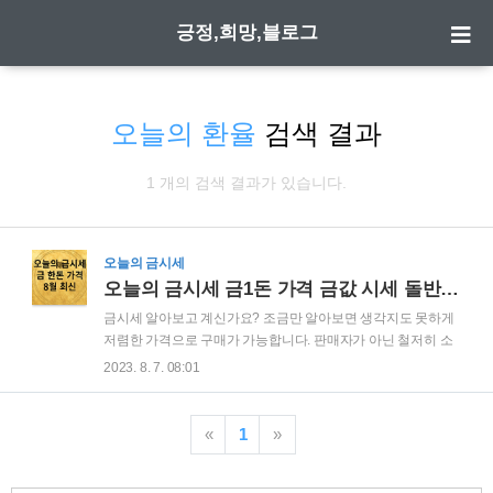
긍정,희망,블로그
오늘의 환율
검색 결과
1 개의 검색 결과가 있습니다.
오늘의 금시세
오늘의 금시세 금1돈 가격 금값 시세 돌반지 1돈 가격(8월 최신)
금시세 알아보고 계신가요? 조금만 알아보면 생각지도 못하게
저렴한 가격으로 구매가 가능합니다. 판매자가 아닌 철저히 소
비자의 입장에서 작성을 하였고요... 5분 정도만 시간 내어 읽어
2023. 8. 7. 08:01
보시면 금 관련 제품 싸게 구매하고 또 혹시 내가 사는 금이 가
짜가 아닐까? 하는 의심을 하지 않으실 수 있는 간단한 가짜금
구별법도 알려 드립니다. 8월 둘째주 오늘의 금시세 금 1돈 가격
«
1
»
.2023년 8월 7일 오늘의 금시세 금 1돈 가격 한국 금거래소 기
준 가격입니다. 순금시세 1돈 3.75g 기준 내가 살 때(VAT포함)