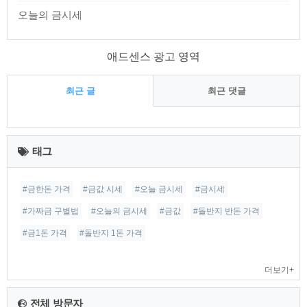
오늘의 금시세
애드센스 광고 영역
최근 글
최근 댓글
최
근
태그
글
#금한돈 가격
#금값 시세
#오늘 금시세
#금시세
#가짜금 구별법
#오늘의 금시세
#금값
#돌반지 반돈 가격
#금1돈 가격
#돌반지 1돈 가격
더보기+
전체 방문자