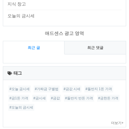
지식 창고
오늘의 금시세
애드센스 광고 영역
최근 글
최근 댓글
최
근
태그
글
#오늘 금시세
#가짜금 구별법
#금값 시세
#돌반지 1돈 가격
#금1돈 가격
#금시세
#금값
#돌반지 반돈 가격
#금한돈 가격
#오늘의 금시세
더보기+