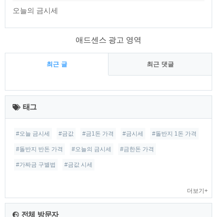
오늘의 금시세
애드센스 광고 영역
최근 글
최근 댓글
최
근
태그
글
#오늘 금시세
#금값
#금1돈 가격
#금시세
#돌반지 1돈 가격
#돌반지 반돈 가격
#오늘의 금시세
#금한돈 가격
#가짜금 구별법
#금값 시세
더보기+
전체 방문자