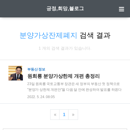
긍정,희망,블로그
분양가상잔제폐지
검색 결과
1 개의 검색 결과가 있습니다.
부동산 정보
원희룡 분양가상한제 개편 총정리
23일 원희룡 국토교통부 장관은 새 정부의 부동산 첫 정책으로
"분양가 상한제 개편안"을 다음 달 안에 완성하여 발표를 하겠다
고 하였습니다. 새 정부의 분양가 상한제 개편안은 어떻게 바뀔
2022. 5. 24. 08:05
것이며 지금의 분양시장에 어떠한 영향을 미치게 될지 알아보
도록 하겠습니다. 일단 원희룡 장관은 분양가상한제 폐지 등 전
폭적인 수정이 아닌 이주비, 원자재값 상승분 반영 등 미세조정
«
1
»
에 더 중심을 두었다고 하였습니다. 특히 이번 개편은 전 정부가
2019년 시행한 '민간택지에 대한 분양가 상한제'에 집중이 될 전