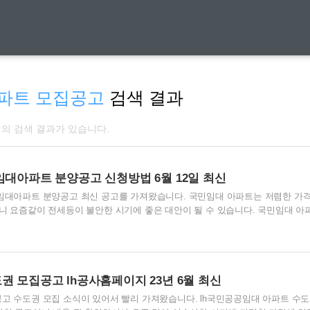
파트 모집공고
검색 결과
개의 검색 결과가 있습니다.
임대아파트 분양공고 신청방법 6월 12일 최신
민임대아파트 분양공고 최신 공고를 가져왔습니다. 국민임대 아파트는 저렴한 가
니 요즘같이 전세등이 불안한 시기에 좋은 대안이 될 수 있습니다. 국민임대 아
하였으니 해당 지역에 청약하지 않으시더라도 꼭 읽어 보시고 도움이 되시길 바
주자 모집공고일(2023.6.12.) 현재 인천시에 (혹은 입주자 모집을 하는 시 군
자인 무주택세대구성원으로 서 아래의 소득, 자산보유 기준, 기타 법에 정한 요
·전대)에 해 당하지 않는 자 ■ 성년자 신청자는 민법상 성년자(만19세)이어야
년자도 신청가능..
권 모집공고 lh공사홈페이지 23년 6월 최신
고 수도권 모집 소식이 있어서 빨리 가져왔습니다. lh국민공공임대 아파트 수