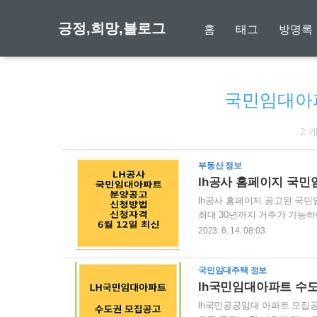
긍정,희망,블로그
홈
태그
방명록
국민임대아
2 
부동산 정보
lh공사 홈페이지 국민
lh공사 홈페이지 공고된 국
최대 30년까지 거주가 가능하
신청 자격 및 방법까지 정리
2023. 6. 14. 08:03
다. 국민임대아파트 신청자격 입
주) 주민등록이 등재 된 성년
국민임대주택 정보
충족 및 입주자격제한(불법양도
단 아래의 경우 세대주인 미성
lh국민임대아파트 수도
lh국민공공임대 아파트 모집공