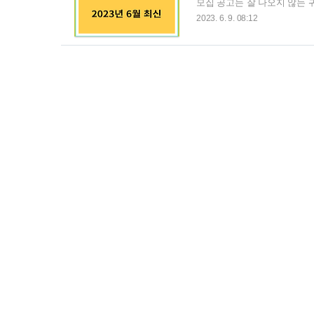
모집 공고는 잘 나오지 않는 
주거 환경을 이루시기 바라는
2023. 6. 9. 08:12
상세히 정리하여 놓았습니다. 2
파트 모집공고 인천논현2단지
택 인천 북서권 국민임대 인
의정부시 국민임대 파주시 국민