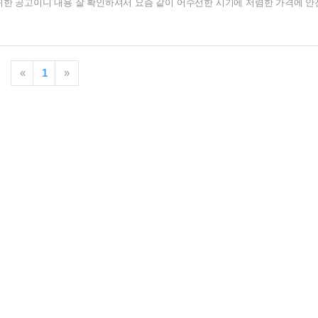
귀한 공고이니 내용 잘 확인하셔서 요즘 같이 어수선한 시기에 저렴한 가격에 안
 바입니다. 각 단지별로 청약 마감일등이 상이하니 빨리 확인하시기 바랍니다. 
023 lh국민임대아파트 수도권 모집공고 확인 하기 2023 lh수도권 국민공공임대
 국민임대 남양주호평23단지 국민임대 문산선유2단지 국민임대 수원시 지역 
천 남동구 국민임대 부천시 행복주택 오산세교2 21단지 국민임대 안성금화 국민
«
1
»
임대 가평군,구리시,남양..