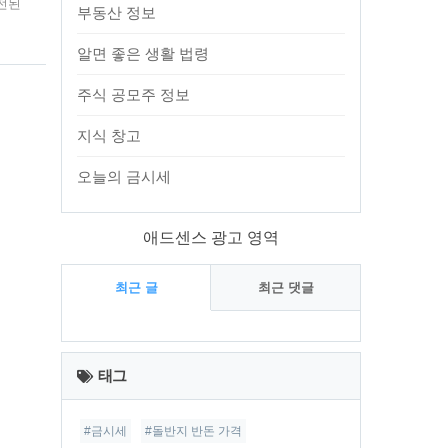
전된
부동산 정보
내용
 아
알면 좋은 생활 법령
행복주
임대
주식 공모주 정보
지식 창고
오늘의 금시세
애드센스 광고 영역
최근 글
최근 댓글
최
근
태그
글
#금시세
#돌반지 반돈 가격