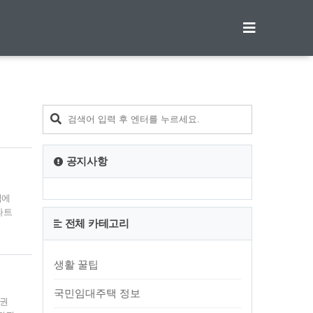
티스토리툴바
공지사항
격에
파트
전체 카테고리
랍니
에 거
건을
생활 꿀팁
 하나
국민임대주택 정보
도권