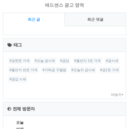
애드센스 광고 영역
최근 글
최근 댓글
최
근
태그
글
#금한돈 가격
#오늘 금시세
#금값
#돌반지 1돈 가격
#금시세
#돌반지 반돈 가격
#가짜금 구별법
#오늘의 금시세
#금1돈 가격
#금값 시세
더보기+
전체 방문자
오늘