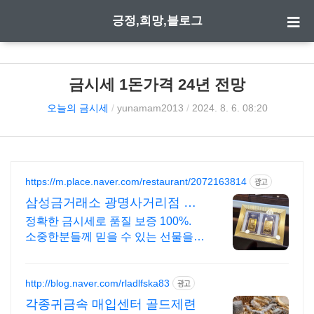
긍정,희망,블로그
금시세 1돈가격 24년 전망
오늘의 금시세
/
yunamam2013
/
2024. 8. 6. 08:20
https://m.place.naver.com/restaurant/2072163814
광고
삼성금거래소 광명사거리점 부
담 없이 방문하세요!
정확한 금시세로 품질 보증 100%.
소중한분들께 믿을 수 있는 선물을
전하세요 Since 1945 믿을 수 있는
금거래소 실시간 시세 확인, 투자와
선물까지!
http://blog.naver.com/rladlfska83
광고
각종귀금속 매입센터 골드제련