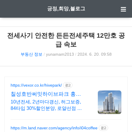
긍정,희망,블로그
전세사기 안전한 든든전세주택 12만호 공
급 속보
부동산 정보
/
yunamam2013
/
2024. 6. 20. 09:58
https://vexor.co.kr/hivepark/
광고
칠성호반써밋하이브파크 홍보
관 10년 전세임대
10년전세, 2년마다갱신, 허그보증,
84타입 30%할인분양, 로얄선점 빠
르게문의
https://m.land.naver.com/agency/info/i04coffee
광고