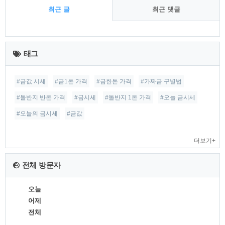
최근 글
최근 댓글
최
근
태그
글
#금값 시세
#금1돈 가격
#금한돈 가격
#가짜금 구별법
#돌반지 반돈 가격
#금시세
#돌반지 1돈 가격
#오늘 금시세
#오늘의 금시세
#금값
더보기+
전체 방문자
오늘
어제
전체